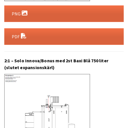
PNG
PDF
2:1 – Solo Innova/Bonus med 2st Baxi Blå 750 liter
(slutet expansionskärl)