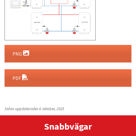
PNG
PDF
Sidan uppdaterades 6 oktober, 2025
Snabbvägar