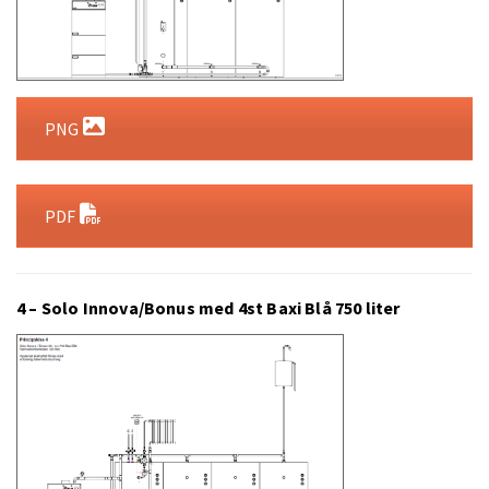
PNG
PDF
4 – Solo Innova/Bonus med 4st Baxi Blå 750 liter