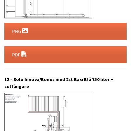
PNG
PDF
12 – Solo Innova/Bonus med 2st Baxi Blå 750 liter +
solfångare