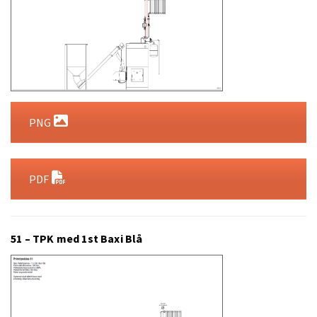
PNG
PDF
51 – TPK med 1st Baxi Blå