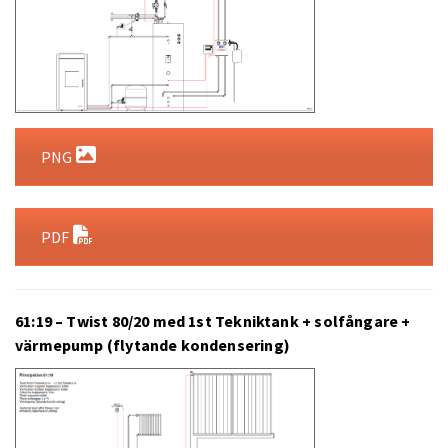
PNG
PDF
61:19 – Twist 80/20 med 1st Tekniktank + solfångare +
värmepump (flytande kondensering)