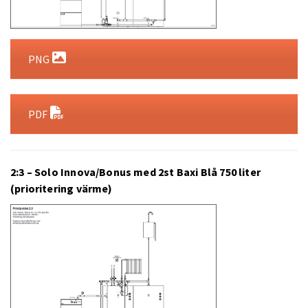
PNG
PDF
2:3 – Solo Innova/Bonus med 2st Baxi Blå 750 liter
(prioritering värme)