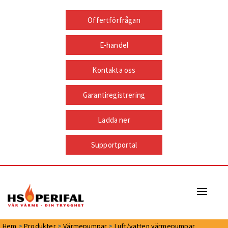
Offertförfrågan
E-handel
Kontakta oss
Garantiregistrering
Ladda ner
Supportportal
Naviga
Hem
>
Produkter
>
Värmepumpar
>
Luft/vatten värmepumpar