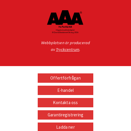
Webbplatsen är producerad
av
Tryckcentrum
.
Offertförfrågan
E-handel
Kontakta oss
Garantiregistrering
Ladda ner