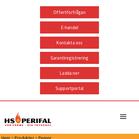
Offertförfrågan
E-handel
Kontakta oss
Garantiregistrering
Ladda ner
Supportportal
Naviga
Hem
>
Produkter
>
Pannor