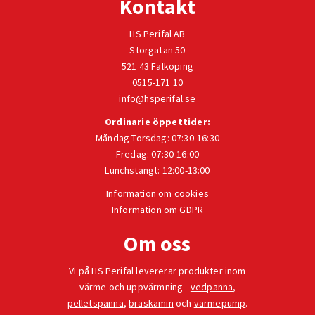
Kontakt
HS Perifal AB
Storgatan 50
521 43 Falköping
0515-171 10
info@hsperifal.se
Ordinarie öppettider:
Måndag-Torsdag: 07:30-16:30
Fredag: 07:30-16:00
Lunchstängt: 12:00-13:00
Information om cookies
Information om GDPR
Om oss
Vi på HS Perifal levererar produkter inom
värme och uppvärmning -
vedpanna
,
pelletspanna
,
braskamin
och
värmepump
.