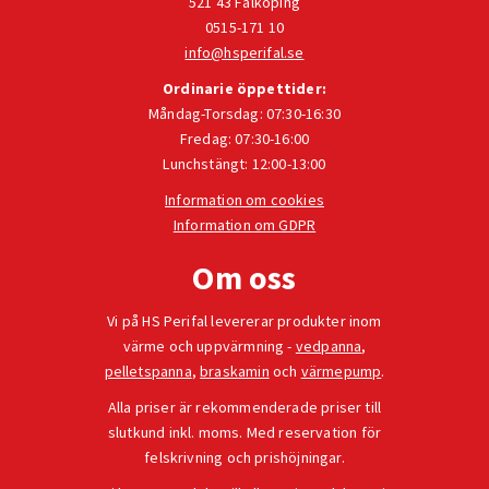
521 43 Falköping
0515-171 10
info@hsperifal.se
Ordinarie öppettider:
Måndag-Torsdag: 07:30-16:30
Fredag: 07:30-16:00
Lunchstängt: 12:00-13:00
Information om cookies
Information om GDPR
Om oss
Vi på HS Perifal levererar produkter inom
värme och uppvärmning -
vedpanna
,
pelletspanna
,
braskamin
och
värmepump
.
Alla priser är rekommenderade priser till
slutkund inkl. moms. Med reservation för
felskrivning och prishöjningar.