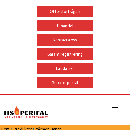
Offertförfrågan
E-handel
Kontakta oss
Garantiregistrering
Ladda ner
Supportportal
Naviga
Hem
>
Produkter
>
Värmepumpar