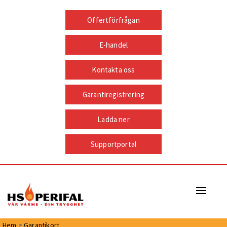
Offertförfrågan
E-handel
Kontakta oss
Garantiregistrering
Ladda ner
Supportportal
Naviga
Hem
>
Garantikort