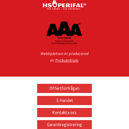
Webbplatsen är producerad
av
Tryckcentrum
.
Offertförfrågan
E-handel
Kontakta oss
Garantiregistrering