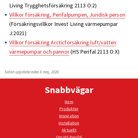
Living Trygghetsförsäkring 2113 O:2)
Villkor försäkring, Perifalpumpen, Juridisk person
(Försäkringsvillkor Invest Living värmepumpar
J:2021)
Villkor försäkring Arcticförsäkring luft/vatten
värmepumpar och pannor
(HS Perifal 2113 O:X)
Sidan uppdaterades 8 maj, 2026
Snabbvägar
Hem
Produkter
Inspiration
Installation
Aktuellt
Om HS Perifal