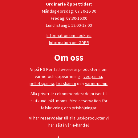
Ordinarie öppettider:
Måndag-Torsdag: 07:30-16:30
Fredag: 07:30-16:00
Lunchstängt: 12:00-13:00
Information om cookies
Information om GDPR
Om oss
Vi på HS Perifal levererar produkter inom
värme och uppvärmning -
vedpanna
,
pelletspanna
,
braskamin
och
värmepump
.
Alla priser är rekommenderade priser till
slutkund inkl. moms. Med reservation för
felskrivning och prishöjningar.
Vi har reservdelar till alla Baxi-produkter vi
har sålt i vår
e-handel
.