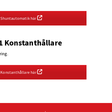
 Shuntautomatik här
1 Konstanthållare
ring.
 Konstanthållare här