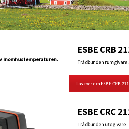
ESBE CRB 21
 av inomhustemperaturen.
Trådbunden rumgivare.
Läs mer om ESBE CRB 211
ESBE CRC 21
Trådbunden utegivare