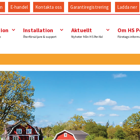
an
E-handel
Kontakta oss
Garantiregistrering
Ladda ner
tion
Installation
Aktuellt
Om HS Pe
p
Återförsäljare & support
Nyheter från HS Perifal
Företagsinform