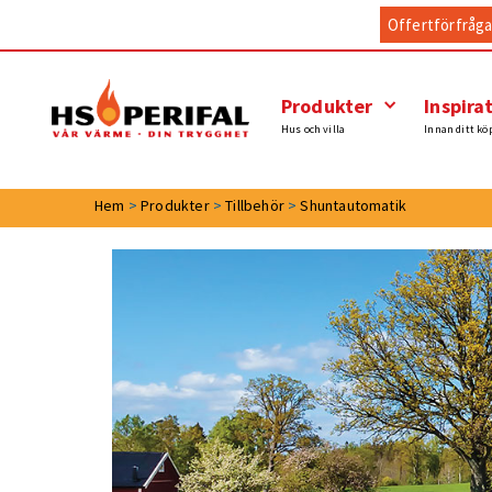
Offertförfråg
Produkter
Inspira
Hus och villa
Innan ditt kö
Hem
>
Produkter
>
Tillbehör
>
Shuntautomatik