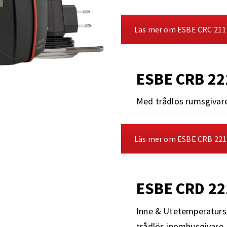
Läs mer om ESBE CRC 211
ESBE CRB 22
Med trådlös rumsgivar
Läs mer om ESBE CRB 221
ESBE CRD 22
Inne & Utetemperaturs
trådlös inomhusgivare.