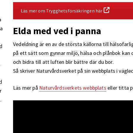
Läs mer om Trygghetsförsäkringen här
a
da
Elda med ved i panna
Vedeldning är en av de största källorna till hälsofarl
d
på ett sätt som gynnar miljö, hälsa och plånbok kan 
och bidra till att luften blir bättre där du bor.
.
Så skriver Naturvårdsverket på sin webbplats i vägle
d
Läs mer på
Naturvårdsverkets webbplats
eller titta 
r
.