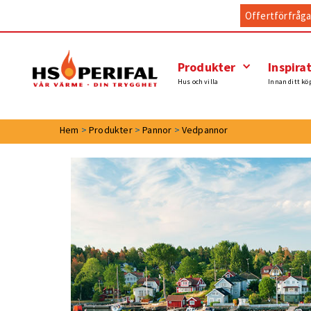
Offertförfråg
Produkter
Inspira
Hus och villa
Innan ditt kö
Hem
>
Produkter
>
Pannor
>
Vedpannor