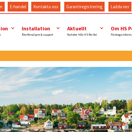
an
E-handel
Kontakta oss
Garantiregistrering
Ladda ner
tion
Installation
Aktuellt
Om HS Pe
p
Återförsäljare & support
Nyheter från HS Perifal
Företagsinform