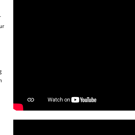
r
ur
g
h