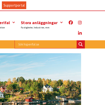
Supportportal
rifal
Stora anläggningar
ation
Fastigheter, Industrier, mm