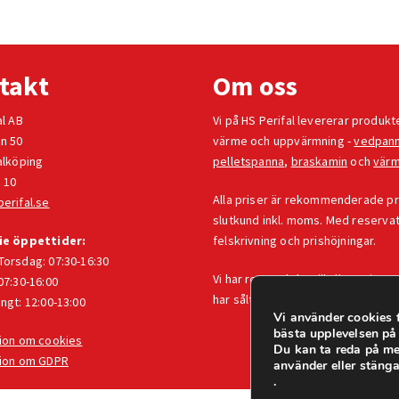
takt
Om oss
al AB
Vi på HS Perifal levererar produkt
n 50
värme och uppvärmning -
vedpan
alköping
pelletspanna
,
braskamin
och
vär
 10
Alla priser är rekommenderade pris
erifal.se
slutkund inkl. moms. Med reservat
ie öppettider:
felskrivning och prishöjningar.
orsdag: 07:30-16:30
Vi har reservdelar till alla Baxi-pro
07:30-16:00
har sålt i vår
e-handel
.
ngt: 12:00-13:00
Vi använder cookies f
bästa upplevelsen på
ion om cookies
Du kan ta reda på me
tion om GDPR
använder eller stäng
.