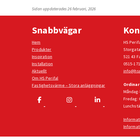
Sidan uppdaterades 26 februari, 2026
Snabbvägar
Kon
Hem
HS Perif
Produkter
Storgata
Inspiration
521 43 F
Installation
0515-171
Aktuellt
info@hsp
Om HS Perifal
Ordinar
Fastighetsvärme – Stora anläggningar
Måndag-T
Fredag: 
Lunchstä
Informat
Informa