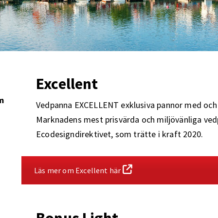
Excellent
m
Vedpanna EXCELLENT exklusiva pannor med och 
Marknadens mest prisvärda och miljövänliga ved
Ecodesigndirektivet, som trätte i kraft 2020.
Läs mer om Excellent här
Bonus Light