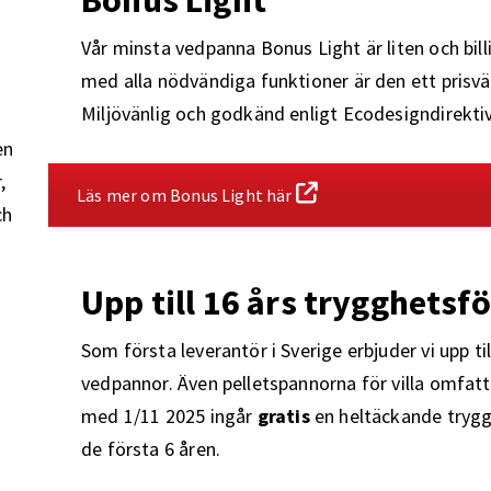
Vår minsta vedpanna Bonus Light är liten och bill
med alla nödvändiga funktioner är den ett prisvä
Miljövänlig och godkänd enligt Ecodesigndirektiv
en
,
Läs mer om Bonus Light här
ch
Upp till 16 års trygghetsf
Som första leverantör i Sverige erbjuder vi upp ti
vedpannor. Även pelletspannorna för villa omfatta
med 1/11 2025 ingår
gratis
en heltäckande trygg
de första 6 åren.