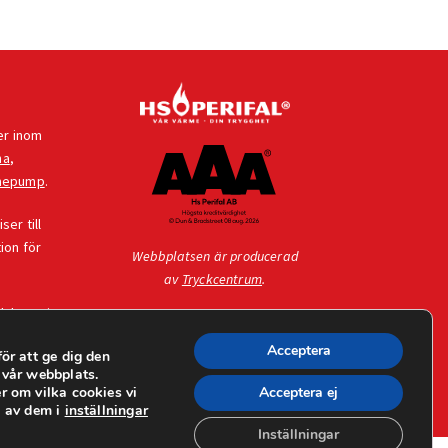
er inom
na
,
mepump
.
er till
ion för
Webbplatsen är producerad
av
Tryckcentrum
.
dukter vi
Acceptera
ör att ge dig den
 vår webbplats.
r om vilka cookies vi
Acceptera ej
a av dem i
inställningar
Inställningar