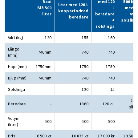
Baxi
med 120
500 lit
liter med 120 L
Blå 500
L
med 2 
kopparfodrad
liter
beredare
vvs
beredare
+
solslin
solslinga
Vikt (kg)
120
155
160
Längd
740mm
740
740
(mm)
Höjd (mm)
1750mm
1750
1750
Djup (mm)
740mm
740
740
Solslinga
-
120
15
1
2xv
Beredare
-
1860
120 cu
slin
Volym
500
500
500
50
(liter)
Pris
6 500 kr
10 875 kr
17 000 kr
19 500 