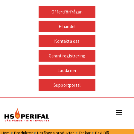
Offertförfrågan
E-handel
Kontakta oss
Garantiregistrering
Ladda ner
Supportportal
Naviga
Hem
>
Produkter
>
Utgångna produkter
>
Tankar
>
Baxi Blå