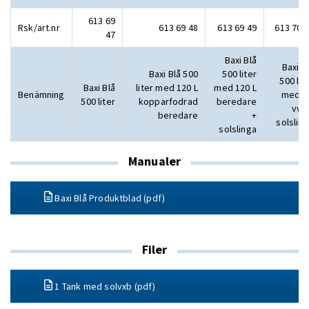
613 69
Rsk/art.nr
613 69 48
613 69 49
613 70 
47
Baxi Blå
Baxi B
Baxi Blå 500
500 liter
500 lit
Baxi Blå
liter med 120 L
med 120 L
Benämning
med 2
500 liter
kopparfodrad
beredare
vvs
beredare
+
solslin
solslinga
Manualer
Baxi Blå Produktblad (pdf)
Filer
1 Tank med solvxb (pdf)