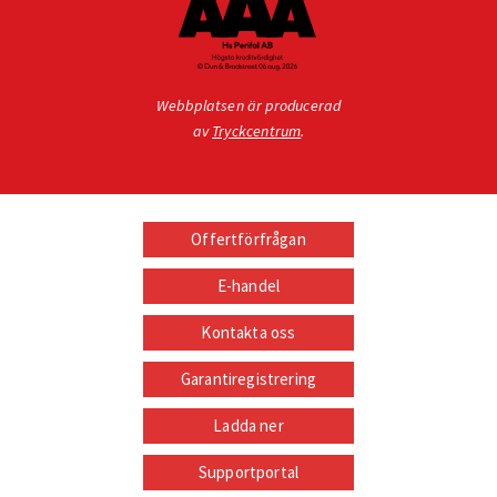
Webbplatsen är producerad
av
Tryckcentrum
.
Offertförfrågan
E-handel
Kontakta oss
Garantiregistrering
Ladda ner
Supportportal