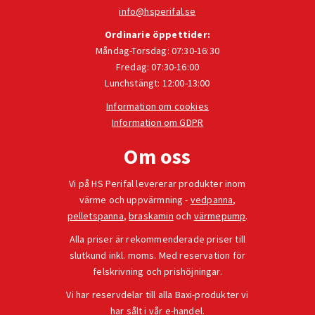
info@hsperifal.se
Ordinarie öppettider:
Måndag-Torsdag: 07:30-16:30
Fredag: 07:30-16:00
Lunchstängt: 12:00-13:00
Information om cookies
Information om GDPR
Om oss
Vi på HS Perifal levererar produkter inom
värme och uppvärmning -
vedpanna
,
pelletspanna
,
braskamin
och
värmepump
.
Alla priser är rekommenderade priser till
slutkund inkl. moms. Med reservation för
felskrivning och prishöjningar.
Vi har reservdelar till alla Baxi-produkter vi
har sålt i vår
e-handel
.