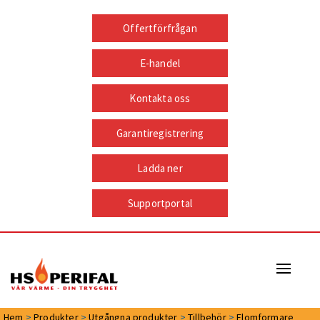
Offertförfrågan
E-handel
Kontakta oss
Garantiregistrering
Ladda ner
Supportportal
Naviga
Hem
>
Produkter
>
Utgångna produkter
>
Tillbehör
>
Elomformare