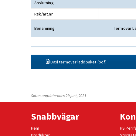
Anslutning
Rsk/art.nr
Benämning
Termovar La
Baxi termovar laddpaket (pdf)
Sidan uppdaterades 29 juni, 2021
Snabbvägar
Kon
Hem
HS Perif
Produkter
Storgata