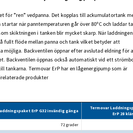
et för ”ren” vedpanna. Det kopplas till ackumulatortank m
n startar när panntemperaturen går över 80ºC och laddar t
m skiktningen i tanken blir mycket skarp. När laddningen
få fullt flöde mellan panna och tank vilket betyder att
 möjliga. Backventilen öppnar efter avslutad eldning för 
set. Backventilen öppnas också automatiskt vid ett strömbo
 till tankarna. Termovar ErP har en lågenergipump som är
irelaterade produkter
Termovar Laddnings
addningspaket ErP G32 invändig gänga
ErP 28 kl
72 grader