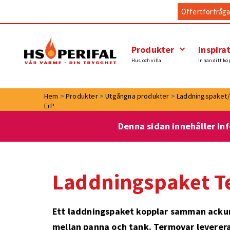
Offertförfråg
Produkter
Inspira
Hus och villa
Innan ditt kö
Hem
>
Produkter
>
Utgångna produkter
>
Laddningspaket/
ErP
Denna sidan innehåller in
Laddningspaket T
Ett laddningspaket kopplar samman ackum
mellan panna och tank. Termovar leverera