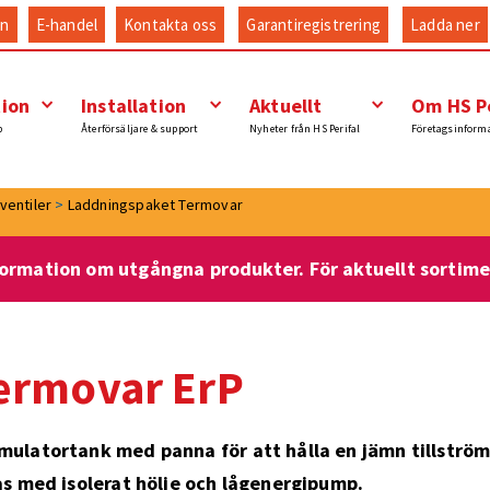
an
E-handel
Kontakta oss
Garantiregistrering
Ladda ner
tion
Installation
Aktuellt
Om HS Pe
p
Återförsäljare & support
Nyheter från HS Perifal
Företagsinform
ventiler
>
Laddningspaket Termovar
formation om utgångna produkter. För aktuellt sortim
ermovar ErP
ulatortank med panna för att hålla en jämn tillströ
s med isolerat hölje och lågenergipump.