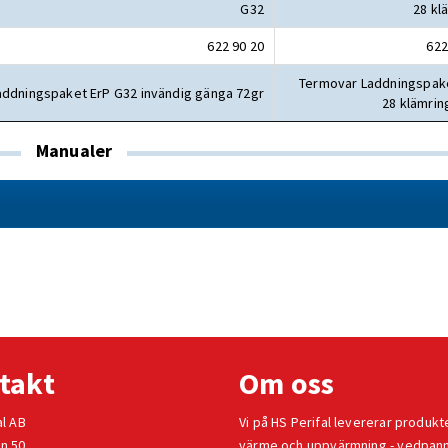
G32
28 kl
622 90 20
622
Termovar Laddningspak
ddningspaket ErP G32 invändig gänga 72gr
28 klämrin
Manualer
takt
Om oss
al AB
Vi på HS Perifal levererar produkt
n 50
värme och uppvärmning -
vedpan