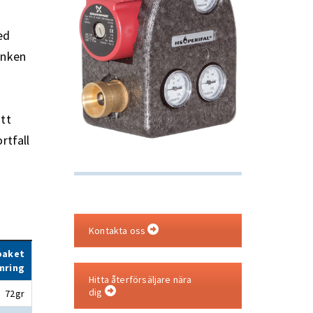
ed
anken
att
rtfall
Kontakta oss
paket
ämring
Hitta återförsäljare nära
dig
72gr