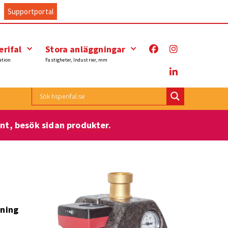
Supportportal
rifal
Stora anläggningar
ation
Fastigheter, Industrier, mm
ent, besök sidan
produkter
.
mning