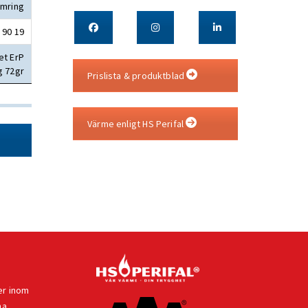
ämring
 90 19
et ErP
g 72gr
Prislista & produktblad
Värme enligt HS Perifal
er inom
na
,