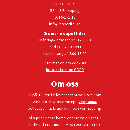
Storgatan 50
521 43 Falköping
0515-171 10
info@hsperifal.se
Ordinarie öppettider:
Måndag-Torsdag: 07:30-16:30
Fredag: 07:30-16:00
Lunchstängt: 12:00-13:00
Information om cookies
Information om GDPR
Om oss
Vi på HS Perifal levererar produkter inom
värme och uppvärmning -
vedpanna
,
pelletspanna
,
braskamin
och
värmepump
.
Alla priser är rekommenderade priser till
slutkund inkl. moms. Med reservation för