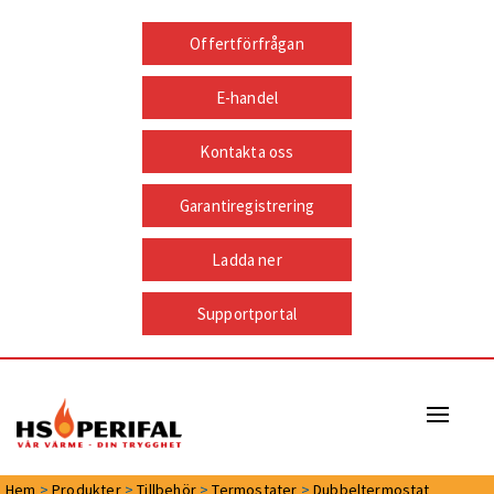
Offertförfrågan
E-handel
Kontakta oss
Garantiregistrering
Ladda ner
Supportportal
Naviga
Hem
>
Produkter
>
Tillbehör
>
Termostater
>
Dubbeltermostat