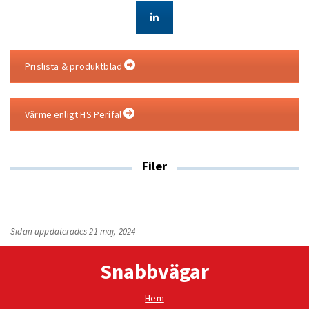
Prislista & produktblad
Värme enligt HS Perifal
Filer
Sidan uppdaterades 21 maj, 2024
Snabbvägar
Hem