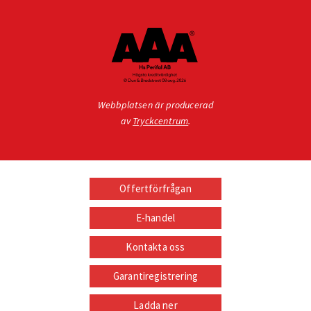
Webbplatsen är producerad
av
Tryckcentrum
.
Offertförfrågan
E-handel
Kontakta oss
Garantiregistrering
Ladda ner