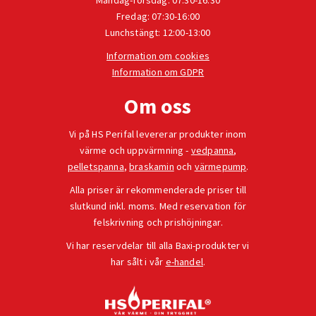
Måndag-Torsdag: 07:30-16:30
Fredag: 07:30-16:00
Lunchstängt: 12:00-13:00
Information om cookies
Information om GDPR
Om oss
Vi på HS Perifal levererar produkter inom
värme och uppvärmning -
vedpanna
,
pelletspanna
,
braskamin
och
värmepump
.
Alla priser är rekommenderade priser till
slutkund inkl. moms. Med reservation för
felskrivning och prishöjningar.
Vi har reservdelar till alla Baxi-produkter vi
har sålt i vår
e-handel
.