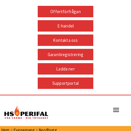
Offertförfrågan
E-handel
Kontakta oss
Garantiregistrering
Ladda ner
Supportportal
Naviga
Hem
>
Evenemang
>
Nordbygg