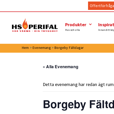
Offertförfråg
Produkter
Inspira
Hus och villa
Innan ditt kö
Hem
>
Evenemang
>
Borgeby Fältdagar
« Alla Evenemang
Detta evenemang har redan ägt rum
Borgeby Fält