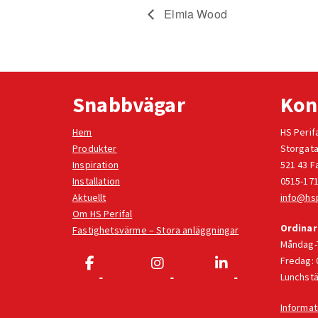
Elmia Wood
Snabbvägar
Kon
Hem
HS Perif
Produkter
Storgata
Inspiration
521 43 F
Installation
0515-171
Aktuellt
info@hsp
Om HS Perifal
Ordinar
Fastighetsvärme – Stora anläggningar
Måndag-T
Fredag: 
Lunchstä
Informat