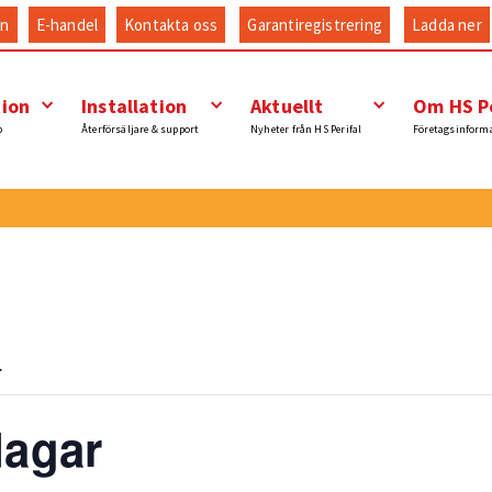
an
E-handel
Kontakta oss
Garantiregistrering
Ladda ner
tion
Installation
Aktuellt
Om HS Pe
p
Återförsäljare & support
Nyheter från HS Perifal
Företagsinform
.
dagar