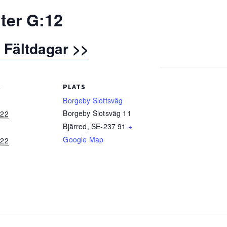
nter G:12
Fältdagar >>
R
PLATS
Borgeby Slottsväg
Borgeby Slotsväg 11
022
Bjärred
,
SE-237 91
+
Google Map
022