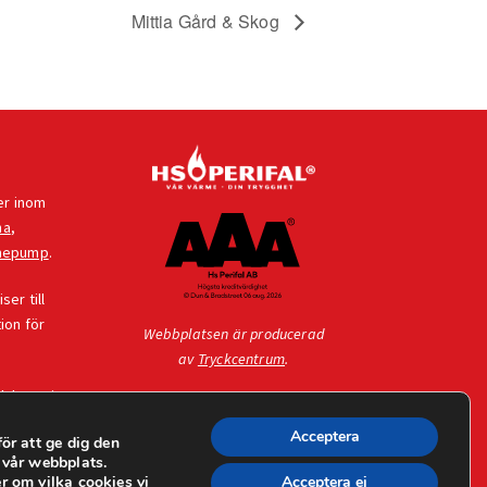
Mittia Gård & Skog
er inom
na
,
mepump
.
er till
ion för
Webbplatsen är producerad
av
Tryckcentrum
.
dukter vi
Acceptera
ör att ge dig den
 vår webbplats.
r om vilka cookies vi
Acceptera ej