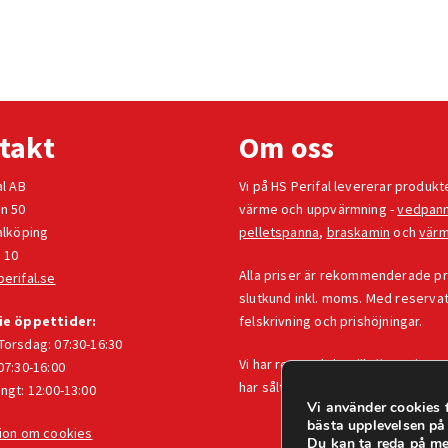
takt
Om oss
al AB
Vi på HS Perifal levererar produkt
n 50
värme och uppvärmning -
vedpan
alköping
pelletspanna
,
braskamin
och
vär
 10
Alla priser är rekommenderade pris
erifal.se
slutkund inkl. moms. Med reservat
ie öppettider:
felskrivning och prishöjningar.
orsdag: 07:30-16:30
Vi har reservdelar till alla Baxi-pro
07:30-16:00
har sålt i vår
e-handel
.
ngt: 12:00-13:00
Vi använder cookies f
bästa upplevelsen på
ion om cookies
Du kan ta reda på me