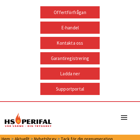
Offertförfrågan
E-handel
Kontakta oss
Garantiregistrering
Ladda ner
Supportportal
Naviga
Hem
>
Aktuellt
>
Nyhetsbrev
>
Tack för din prenumeration