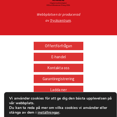
Webbplatsen är producerad
av
Tryckcentrum
.
Offertförfrågan
E-handel
Kontakta oss
Garantiregistrering
Ladda ner
Vi använder cookies för att ge dig den bästa upplevelsen på
Supportportal
vår webbplats.
Du kan ta reda på mer om vilka cookies vi använder eller
stänga av dem i
inställningar
.