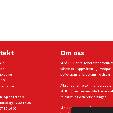
takt
Om oss
al AB
Vi på HS Perifal levererar produkt
n 50
värme och uppvärmning -
vedpan
alköping
pelletspanna
,
braskamin
och
vär
 10
Alla priser är rekommenderade pris
erifal.se
slutkund inkl. moms. Med reservat
ie öppettider:
felskrivning och prishöjningar.
orsdag: 07:30-16:30
Vi har reservdelar till alla Baxi-pro
07:30-16:00