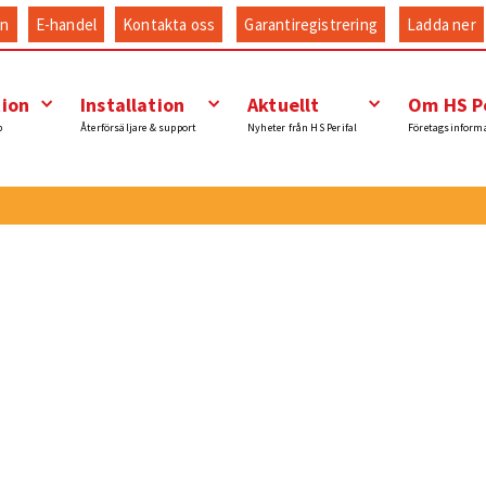
an
E-handel
Kontakta oss
Garantiregistrering
Ladda ner
tion
Installation
Aktuellt
Om HS Pe
p
Återförsäljare & support
Nyheter från HS Perifal
Företagsinform