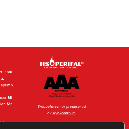
er inom
na
,
mepump
.
er till
ion för
Webbplatsen är producerad
av
Tryckcentrum
.
dukter vi