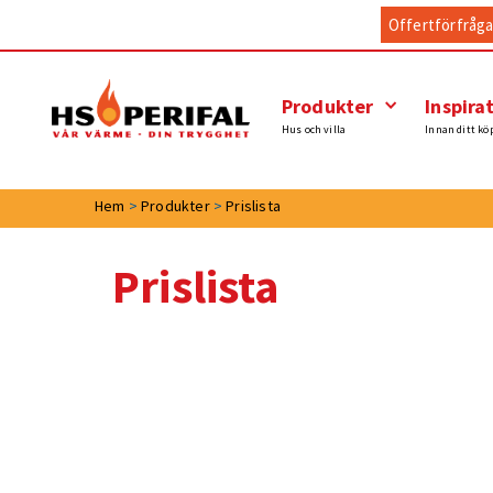
Offertförfråg
Produkter
Inspira
Hus och villa
Innan ditt kö
Hem
>
Produkter
>
Prislista
Prislista