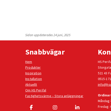
Sidan uppdaterades 24 juni, 2025
Snabbvägar
Kon
Hem
HS Perif
Produkter
Storgata
Inspiration
521 43 F
Installation
0515-171
Aktuellt
info@hsp
Om HS Perifal
Ordinar
Fastighetsvärme – Stora anläggningar
Måndag-T
Fredag: 